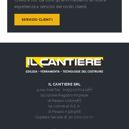
esperienza a servizio dei nostri clienti.
SERVIZIO CLIENTI
IL CANTIERE SRL
p.iva/cod.fisc. 00930070412
Iscrizione Registro Imprese
di Pesaro-Urbino
Iscrizione al R.E.A.
di Pesaro n.96968
Capitale Sociale € 30.000,00 I.V.