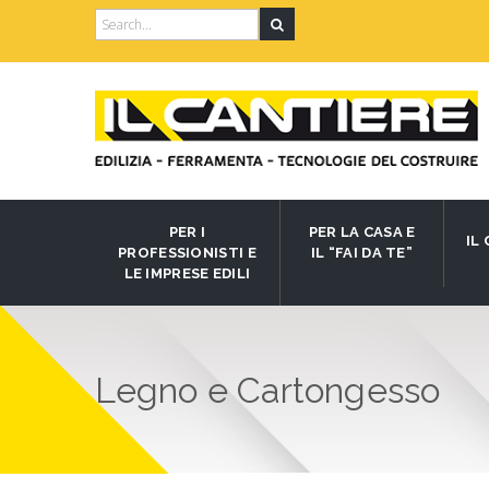
Search
for:
PER I
PER LA CASA E
IL
PROFESSIONISTI E
IL “FAI DA TE”
LE IMPRESE EDILI
Legno e Cartongesso