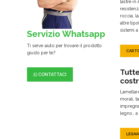
lastre in 
resistenz
roccia, l
altre tip
sistemi a
Servizio Whatsapp
Ti serve aiuto per trovare il prodotto
CARTO
giusto per te?
Tutte
CONTATTACI
cost
Lamellare
morali, t
impregnan
legno… a 
LEGNA