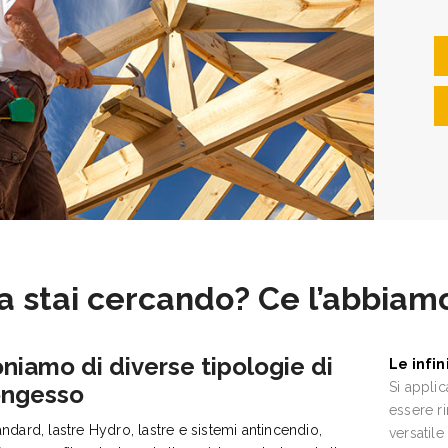
a stai cercando? Ce l’abbiam
niamo di diverse tipologie di
Le infin
Si appli
ongesso
essere r
andard, lastre Hydro, lastre e sistemi antincendio,
versatile