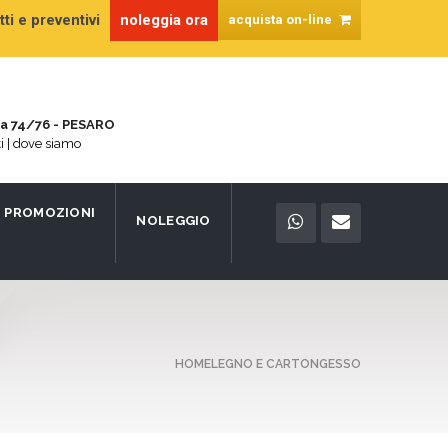
ti e preventivi
noleggia ora
acquista on-line
na 74/76 - PESARO
ti | dove siamo
PROMOZIONI
NOLEGGIO
HOME
LEGNO E CARTONGESSO