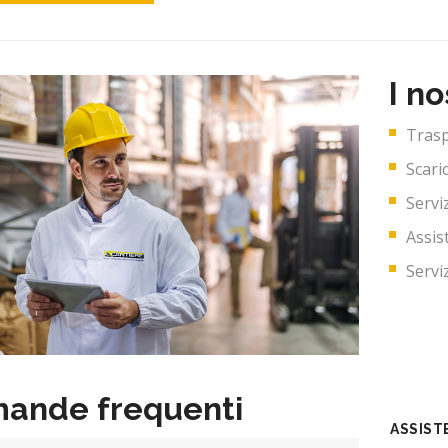
I no
Trasp
Scari
Servi
Assis
Serviz
ande frequenti
ASSIST