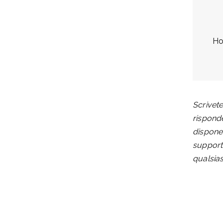
Ho
Scrivete
risponde
dispone 
supporta
qualsias