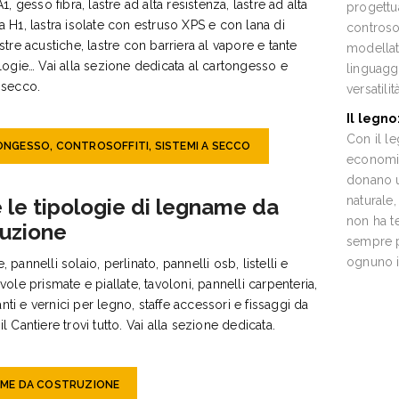
A1, gesso fibra, lastre ad alta resistenza, lastre ad alta
progettu
a H1, lastra isolate con estruso XPS e con lana di
controso
astre acustiche, lastre con barriera al vapore e tante
modellat
ologie… Vai alla sezione dedicata al cartongesso e
linguagg
 secco.
versatili
Il legno
Con il le
NGESSO, CONTROSOFFITI, SISTEMI A SECCO
economic
donano u
naturale
 le tipologie di legname da
non ha t
ruzione
sempre p
ognuno i
, pannelli solaio, perlinato, pannelli osb, listelli e
avole prismate e piallate, tavoloni, pannelli carpenteria,
ti e vernici per legno, staffe accessori e fissaggi da
il Cantiere trovi tutto. Vai alla sezione dedicata.
ME DA COSTRUZIONE