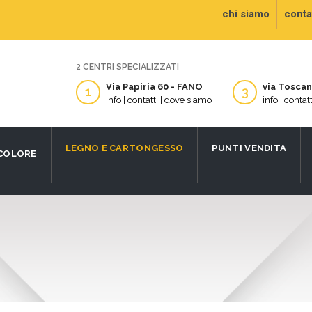
chi siamo
contat
2 CENTRI SPECIALIZZATI
Via Papiria 60 - FANO
via Tosca
1
3
info | contatti | dove siamo
info | contat
LEGNO E CARTONGESSO
PUNTI VENDITA
 COLORE