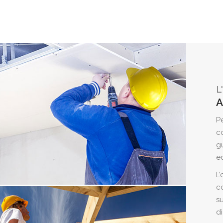
L
A
Pe
co
gu
ed
L’
c
su
di