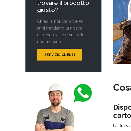
trovare il prodotto
giusto?
Chiedi a noi. Da oltre 50
anni mettiamo la nostra
esperienza a servizio dei
nostri clienti.
SERVIZIO CLIENTI
Cos
Dispo
cart
Lastre st