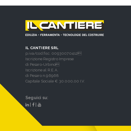
IL CANTIERE SRL
p.iva/cod.fisc. 00930070412
Iscrizione Registro Imprese
di Pesaro-Urbino
Iscrizione al R.E.A.
di Pesaro n.96968
Capitale Sociale € 30.000,00 I.V.
Seguici su:
|
|