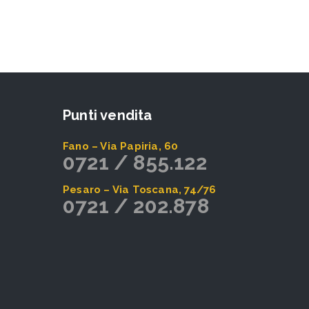
Punti vendita
Fano – Via Papiria, 60
0721 / 855.122
Pesaro – Via Toscana, 74/76
0721 / 202.878