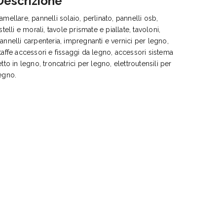
Descrizione
amellare, pannelli solaio, perlinato, pannelli osb,
istelli e morali, tavole prismate e piallate, tavoloni,
annelli carpenteria, impregnanti e vernici per legno,
taffe accessori e fissaggi da legno, accessori sistema
etto in legno, troncatrici per legno, elettroutensili per
egno.