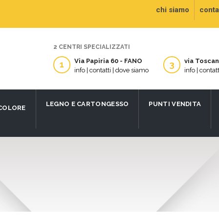
chi siamo
contat
2 CENTRI SPECIALIZZATI
Via Papiria 60 - FANO
via Tosca
1
3
info | contatti | dove siamo
info | contat
LEGNO E CARTONGESSO
PUNTI VENDITA
 COLORE