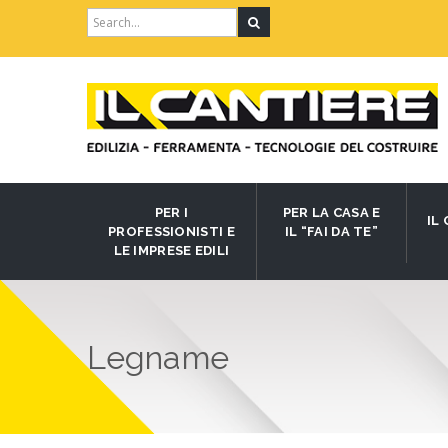
Search
for:
PER I
PER LA CASA E
IL
PROFESSIONISTI E
IL “FAI DA TE”
LE IMPRESE EDILI
Legname