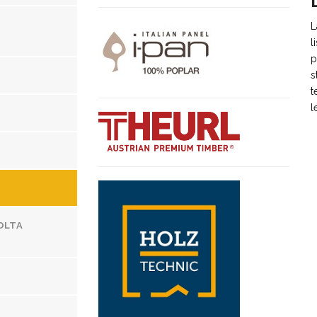
L
l
p
s
t
l
OLTA