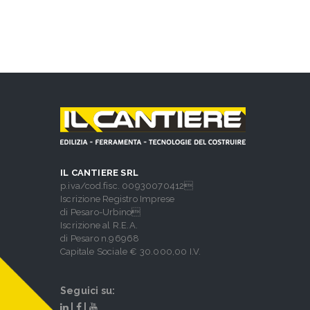
IL CANTIERE SRL
p.iva/cod.fisc. 00930070412
Iscrizione Registro Imprese
di Pesaro-Urbino
Iscrizione al R.E.A.
di Pesaro n.96968
Capitale Sociale € 30.000,00 I.V.
Seguici su:
|
|