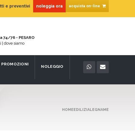
ti e preventivi
noleggia ora
acquista on-line
na 74/76 - PESARO
ti | dove siamo
PROMOZIONI
NOLEGGIO
HOME
EDILIZIA
LEGNAME