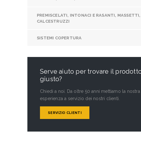
PREMISCELATI, INTONACI E RASANTI, MASSETTI,
CALCESTRUZZI
SISTEMI COPERTURA
Serve aiuto per trovare il prodott
giusto?
Chiedi a noi. Da oltre 50 anni mettiamo la nostra
esperienza a servizio dei nostri clienti.
SERVIZIO CLIENTI