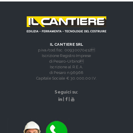
IL CANTIERE SRL
p.iva/cod.fisc. 00930070412
Iscrizione Registro Imprese
di Pesaro-Urbino
Iscrizione al R.E.A.
di Pesaro n.96968
Capitale Sociale € 30.000,00 I.V.
Seguici su:
|
|