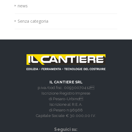
news
Senza categoria
IL CANTIERE SRL
p.iva/cod.fisc. 00930070412
Iscrizione Registro Imprese
di Pesaro-Urbino
Iscrizione al R.E.A.
di Pesaro n.96968
Capitale Sociale € 30.000,00 I.V.
Seguici su: