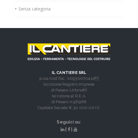
Senza categoria
IL CANTIERE SRL
p.iva/cod.fisc. 00930070412
Iscrizione Registro Imprese
di Pesaro-Urbino
Iscrizione al R.E.A.
di Pesaro n.96968
Capitale Sociale € 30.000,00 I.V.
Seguici su:
|
|