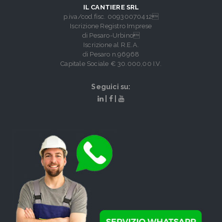
IL CANTIERE SRL
p.iva/cod.fisc. 00930070412
Iscrizione Registro Imprese
di Pesaro-Urbino
Iscrizione al R.E.A.
di Pesaro n.96968
Capitale Sociale € 30.000,00 I.V.
Seguici su:
|
|