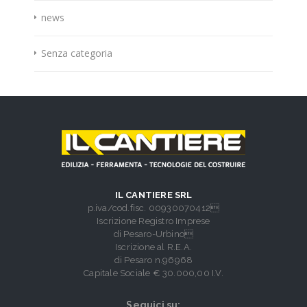
news
Senza categoria
IL CANTIERE SRL
p.iva/cod.fisc. 00930070412
Iscrizione Registro Imprese
di Pesaro-Urbino
Iscrizione al R.E.A.
di Pesaro n.96968
Capitale Sociale € 30.000,00 I.V.
Seguici su: