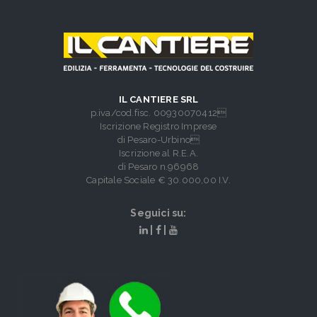
IL CANTIERE SRL
p.iva/cod.fisc. 00930070412
Iscrizione Registro Imprese
di Pesaro-Urbino
Iscrizione al R.E.A.
di Pesaro n.96968
Capitale Sociale € 30.000,00 I.V.
Seguici su:
|
|