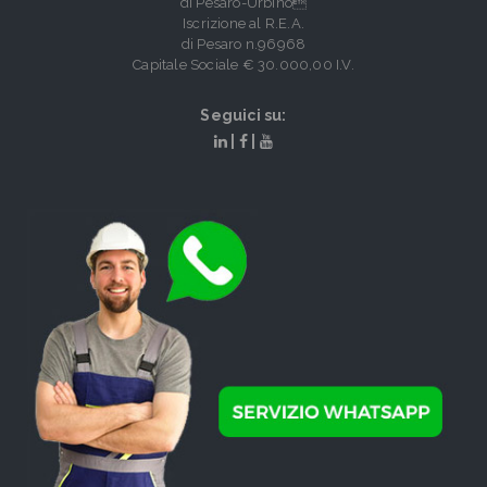
di Pesaro-Urbino
Iscrizione al R.E.A.
di Pesaro n.96968
Capitale Sociale € 30.000,00 I.V.
Seguici su:
|
|