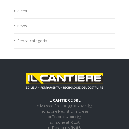
eventi
news
Senza categoria
IL CANTIERE SRL
p.iva/cod.fisc. 00930070412
Iscrizione Registro Imprese
di Pesaro-Urbino
Iscrizione al R.E.A.
di Pesaro n.96968