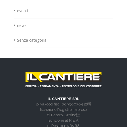
eventi
news
Senza categoria
IL CANTIERE SRL
p.iva/cod.fisc. 00930070412
Iscrizione Registro Imprese
di Pesaro-Urbino
Iscrizione al R.E.A.
di Pesaro n.96968