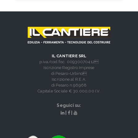
IL CANTIERE SRL
p.iva/cod.fisc. 00930070412
Iscrizione Registro Imprese
di Pesaro-Urbino
Iscrizione al R.E.A.
di Pesaro n.96968
Capitale Sociale € 30.000,00 I.V.
Seguici su:
|
|