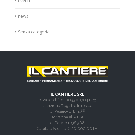
eventi
news
Senza categoria
IL CANTIERE SRL
p.iva/cod.fisc. 00930070412
Iscrizione Registro Imprese
di Pesaro-Urbino
Iscrizione al R.E.A.
di Pesaro n.96968
Capitale Sociale € 30.000,00 I.V.