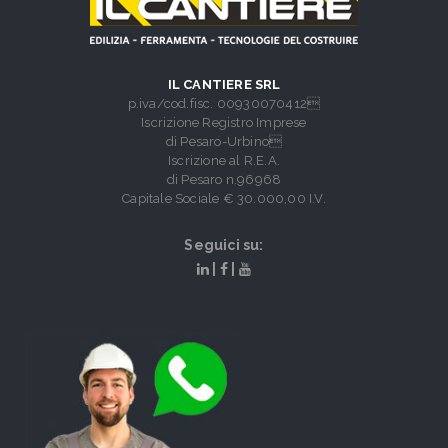
IL CANTIERE SRL
p.iva/cod.fisc. 00930070412
Iscrizione Registro Imprese
di Pesaro-Urbino
Iscrizione al R.E.A.
di Pesaro n.96968
Capitale Sociale € 30.000,00 I.V.
Seguici su:
|
|