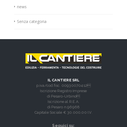
news
Senza categoria
IL CANTIERE SRL
p.iva/cod.fisc. 00930070412
Iscrizione Registro Imprese
di Pesaro-Urbino
Iscrizione al R.E.A.
di Pesaro n.96968
Capitale Sociale € 30.000,00 I.V.
Seguici su: