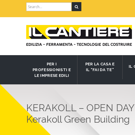
Search
for:
PER I
PER LA CASA E
IL
PROFESSIONISTI E
IL “FAI DA TE”
LE IMPRESE EDILI
KERAKOLL – OPEN DAY –
Kerakoll Green Building