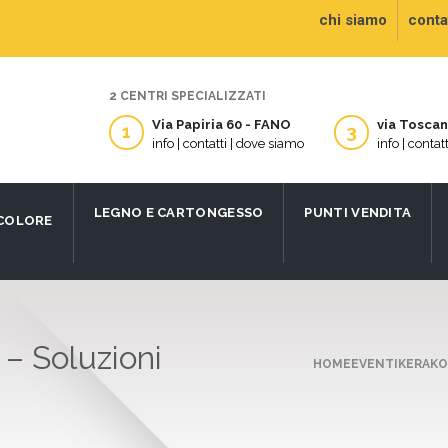
chi siamo
contat
2 CENTRI SPECIALIZZATI
Via Papiria 60 - FANO
via Tosca
1
3
info | contatti | dove siamo
info | contat
LEGNO E CARTONGESSO
PUNTI VENDITA
 COLORE
 Soluzioni
HOME
EVENTI
KERAKO