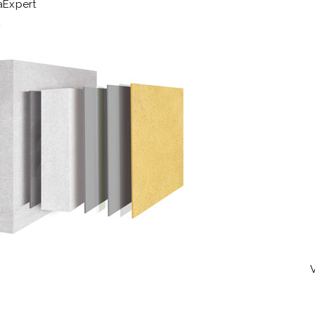
aExpert
t
V