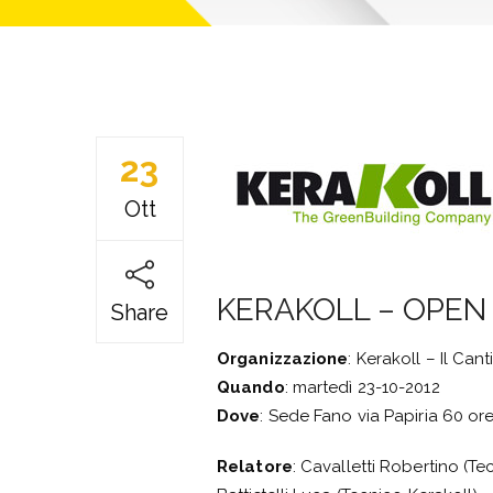
23
Ott
KERAKOLL – OPEN DA
Share
Organizzazione
: Kerakoll – Il Cant
Quando
: martedì 23-10-2012
Dove
: Sede Fano via Papiria 60 ore
Relatore
: Cavalletti Robertino (Te