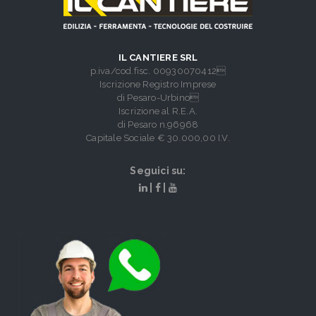
IL CANTIERE SRL
p.iva/cod.fisc. 00930070412
Iscrizione Registro Imprese
di Pesaro-Urbino
Iscrizione al R.E.A.
di Pesaro n.96968
Capitale Sociale € 30.000,00 I.V.
Seguici su:
|
|