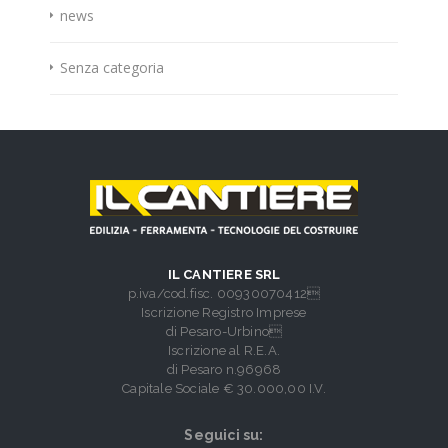
news
Senza categoria
IL CANTIERE SRL
p.iva/cod.fisc. 00930070412
Iscrizione Registro Imprese
di Pesaro-Urbino
Iscrizione al R.E.A.
di Pesaro n.96968
Capitale Sociale € 30.000,00 I.V.
Seguici su: