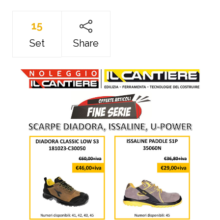
15
Set
Share