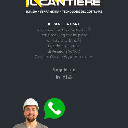
IL CANTIERE SRL
p.iva/cod.fisc. 00930070412
Iscrizione Registro Imprese
di Pesaro-Urbino
Iscrizione al R.E.A.
di Pesaro n.96968
Capitale Sociale € 30.000,00 I.V.
Seguici su:
|
|