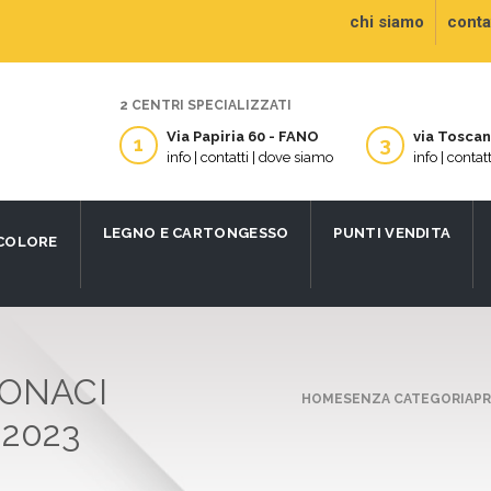
chi siamo
contat
2 CENTRI SPECIALIZZATI
Via Papiria 60 - FANO
via Tosca
1
3
info | contatti | dove siamo
info | contat
LEGNO E CARTONGESSO
PUNTI VENDITA
 COLORE
TONACI
HOME
SENZA CATEGORIA
PR
-2023